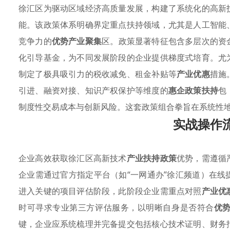
徐汇区为驱动区域经济高质量发展，构建了系统化的高新
能。该政策体系明确界定重点扶持领域，尤其是人工智能
竞争力的
优势产业聚集
区。政策显著特征包含多层次的资
化引导基金，为不同发展阶段的企业提供梯度式培育。尤
制定了极具吸引力的税收减免、租金补贴等
产业优惠
措施
引进、融资对接、知识产权保护等维度的
惠企政策扶持
包
制度性交易成本与创新风险。这套政策组合拳旨在系统性
实战操作
企业高效获取徐汇区高新技术
产业扶持政策
优势，需遵循
企业需通过官方指定平台（如“一网通办”徐汇频道）在
进入关键的项目评估阶段，此阶段企业需重点对照
产业优
时可寻求专业第三方评估服务，以明晰自身是否符合
优
键，企业应系统梳理并完备提交包括核心技术证明、财务